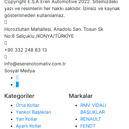
Copyright E.S.A Eren Automotive 2022. Sitemizdeki
yazı ve resimlerin her hakkı saklıdır. İzinsiz ve kaynak
gösterilmeden kullanılamaz.
Horozluhan Mahallesi. Anadolu San. Tosun Sk
No:8 Selçuklu /KONYA/TÜRKİYE
+90 332 248 83 13
info@eserenotomativ.com.tr
Sosyal Medya
Kategoriler
Markalar
Orta Kollar
RMV VİDALI
Yankol Başlıkları
BAŞLIKLAR
Yan Kollar
RENAULT
Ayarlı Kollar
FENDT