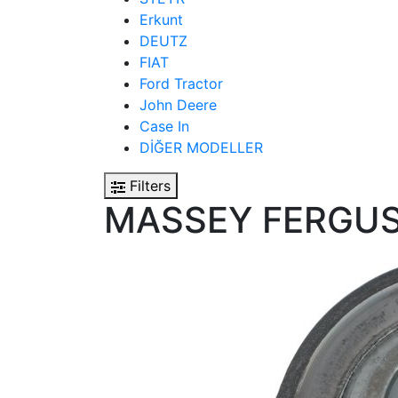
Erkunt
DEUTZ
FIAT
Ford Tractor
John Deere
Case In
DİĞER MODELLER
Filters
MASSEY FERGU