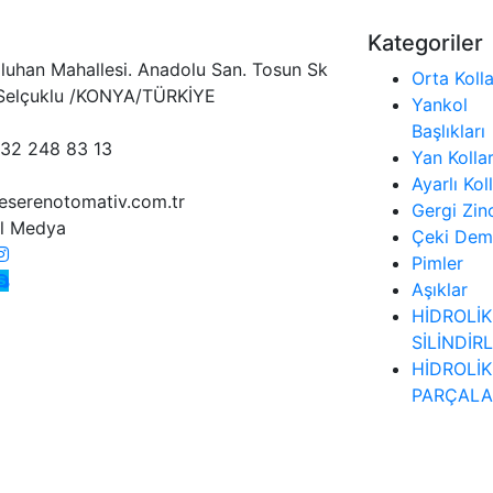
Kategoriler
luhan Mahallesi. Anadolu San. Tosun Sk
Orta Kolla
Selçuklu /KONYA/TÜRKİYE
Yankol
Başlıkları
32 248 83 13
Yan Kolla
Ayarlı Kol
eserenotomativ.com.tr
Gergi Zinc
l Medya
Çeki Demi
Pimler
Aşıklar
HİDROLİK
SİLİNDİR
HİDROLİK
PARÇALA