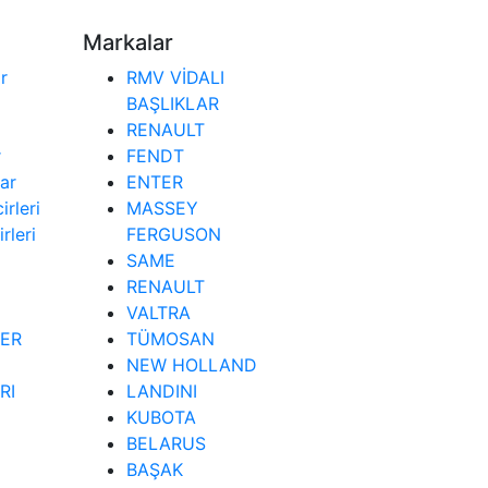
Markalar
r
RMV VİDALI
BAŞLIKLAR
RENAULT
r
FENDT
lar
ENTER
irleri
MASSEY
rleri
FERGUSON
SAME
RENAULT
VALTRA
LER
TÜMOSAN
NEW HOLLAND
RI
LANDINI
KUBOTA
BELARUS
BAŞAK