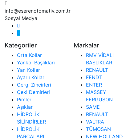
info@eserenotomativ.com.tr
Sosyal Medya
Kategoriler
Markalar
Orta Kollar
RMV VİDALI
Yankol Başlıkları
BAŞLIKLAR
Yan Kollar
RENAULT
Ayarlı Kollar
FENDT
Gergi Zincirleri
ENTER
Çeki Demirleri
MASSEY
Pimler
FERGUSON
Aşıklar
SAME
HİDROLİK
RENAULT
SİLİNDİRLER
VALTRA
HİDROLİK
TÜMOSAN
PARÇALARI
NEW HOLLAND