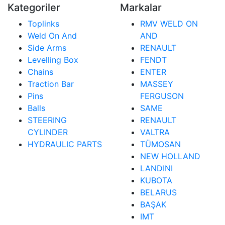
Kategoriler
Markalar
Toplinks
RMV WELD ON
Weld On And
AND
Side Arms
RENAULT
Levelling Box
FENDT
Chains
ENTER
Traction Bar
MASSEY
Pins
FERGUSON
Balls
SAME
STEERING
RENAULT
CYLINDER
VALTRA
HYDRAULIC PARTS
TÜMOSAN
NEW HOLLAND
LANDINI
KUBOTA
BELARUS
BAŞAK
IMT