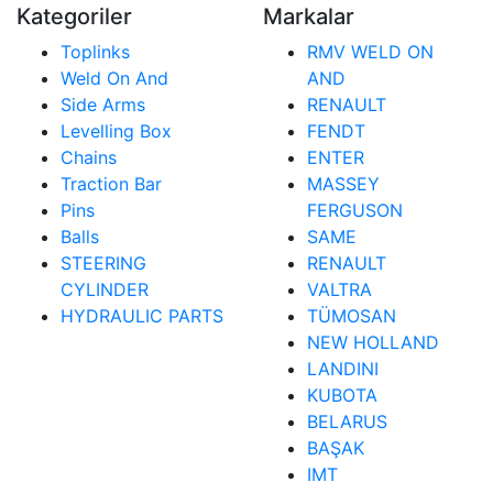
Kategoriler
Markalar
Toplinks
RMV WELD ON
Weld On And
AND
Side Arms
RENAULT
Levelling Box
FENDT
Chains
ENTER
Traction Bar
MASSEY
Pins
FERGUSON
Balls
SAME
STEERING
RENAULT
CYLINDER
VALTRA
HYDRAULIC PARTS
TÜMOSAN
NEW HOLLAND
LANDINI
KUBOTA
BELARUS
BAŞAK
IMT