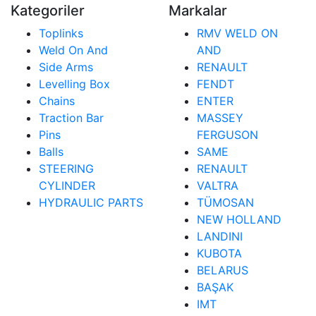
Kategoriler
Markalar
Toplinks
RMV WELD ON
Weld On And
AND
Side Arms
RENAULT
Levelling Box
FENDT
Chains
ENTER
Traction Bar
MASSEY
Pins
FERGUSON
Balls
SAME
STEERING
RENAULT
CYLINDER
VALTRA
HYDRAULIC PARTS
TÜMOSAN
NEW HOLLAND
LANDINI
KUBOTA
BELARUS
BAŞAK
IMT